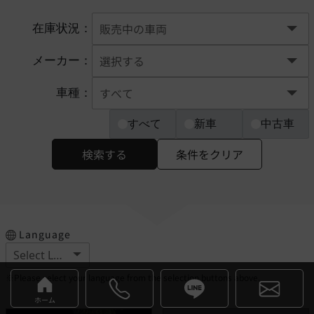
在庫状況：
メーカー：
車種：
すべて
新車
中古車
検索する
条件をクリア
Language
※Please select your language from the selection buttons above.
ホーム