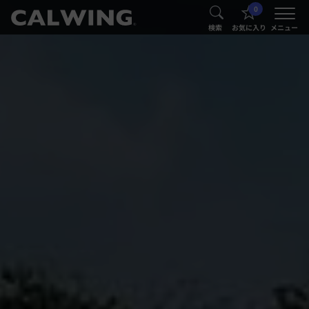
0
®
®
検索
お気に入り
メニュー