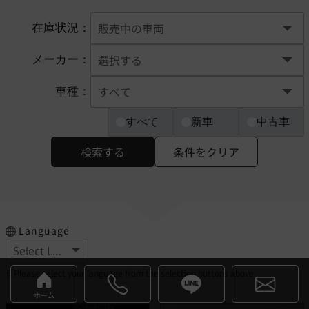
在庫状況：
メーカー：
車種：
すべて
新車
中古車
検索する
条件をクリア
Language
※Please select your language from the selection buttons above.
ホーム