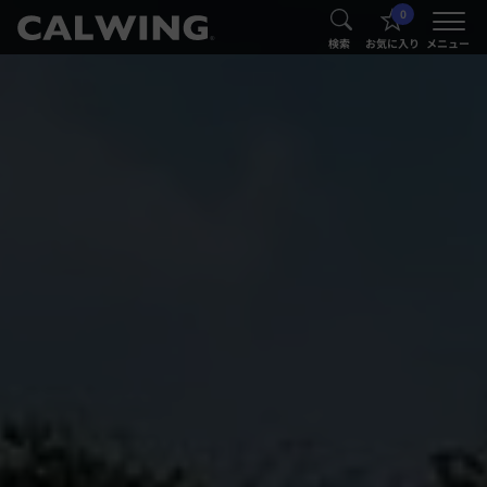
0
®
®
検索
お気に入り
メニュー