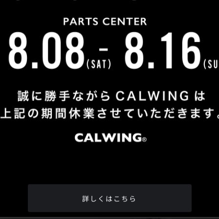
Shop Info
TEL
：
04-2991-7770
FAX
：04-2991-7760
OPEN
：火曜日 - 日曜日：10：00 - 18：00
CLOSE
：月曜日
ADDRESS
：埼玉県所沢市松郷342-6
Google Map
詳しくはこちら