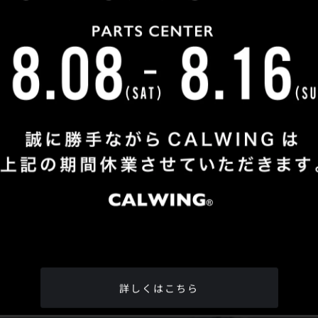
Shop Info
TEL
：
04-2991-7770
FAX
：04-2991-7760
OPEN
：火曜日 - 日曜日：10：00 - 18：00
CLOSE
：月曜日
ADDRESS
：埼玉県所沢市松郷342-6
Google Map
詳しくはこちら