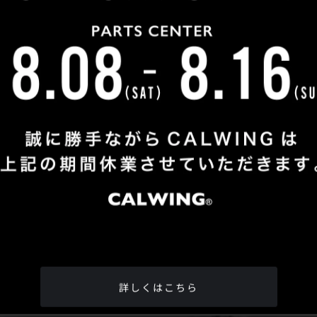
Shop Info
TEL
：
04-2991-7770
FAX
：04-2991-7760
OPEN
：火曜日 - 日曜日：10：00 - 18：00
CLOSE
：月曜日
ADDRESS
：埼玉県所沢市松郷342-6
Google Map
詳しくはこちら