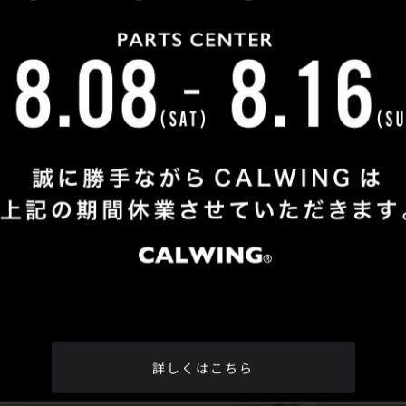
Shop Info
TEL
：
04-2991-7770
FAX
：04-2991-7760
OPEN
：火曜日 - 日曜日：10：00 - 18：00
CLOSE
：月曜日
ADDRESS
：埼玉県所沢市松郷342-6
Google Map
詳しくはこちら