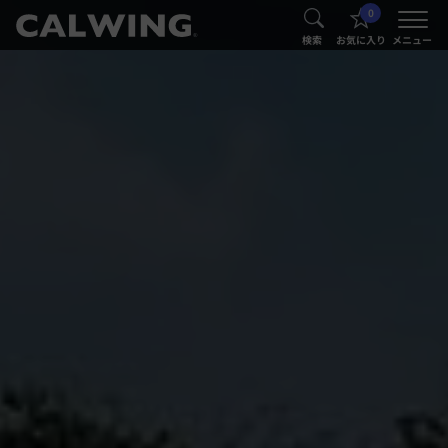
0
®
®
検索
お気に入り
メニュー