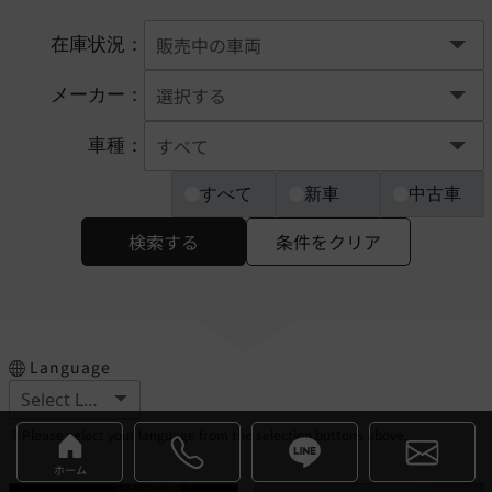
在庫状況：
メーカー：
車種：
すべて
新車
中古車
検索する
条件をクリア
Language
※Please select your language from the selection buttons above.
ホーム