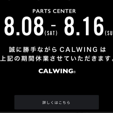
Shop Info
TEL
：
04-2991-7770
FAX
：04-2991-7760
OPEN
：火曜日 - 日曜日：10：00 - 18：00
CLOSE
：月曜日
ADDRESS
：埼玉県所沢市松郷342-6
Google Map
詳しくはこちら