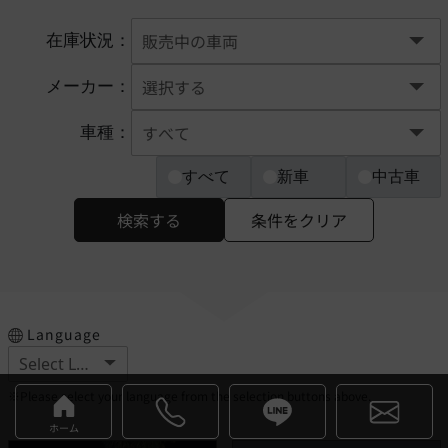
在庫状況：
メーカー：
車種：
すべて
新車
中古車
検索する
条件をクリア
Language
※Please select your language from the selection buttons above.
ホーム