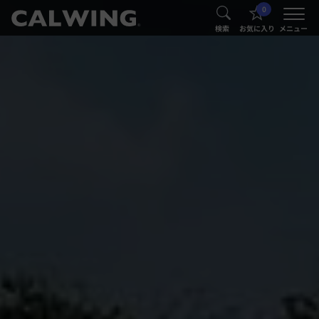
0
®
®
検索
お気に入り
メニュー