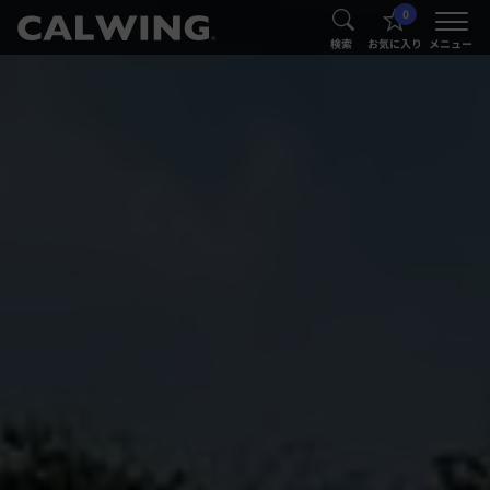
0
®
®
検索
お気に入り
メニュー