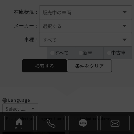
在庫状況：
メーカー：
車種：
すべて
新車
中古車
検索する
条件をクリア
Language
※Please select your language from the selection buttons above.
ホーム