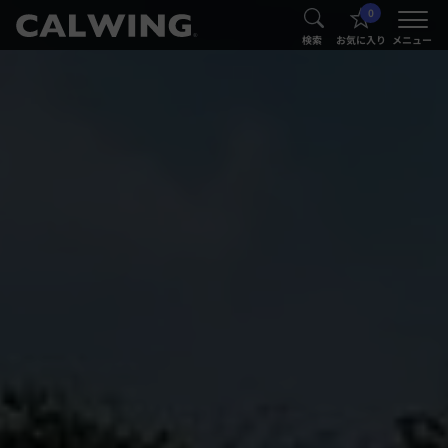
0
®
®
検索
お気に入り
メニュー