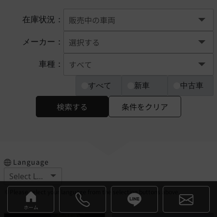
在庫状況：
メーカー：
車種：
すべて
新車
中古車
検索する
条件をクリア
Language
※Please select your language from the selection buttons above.
ホーム