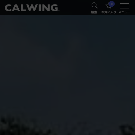
0
®
®
検索
お気に入り
メニュー