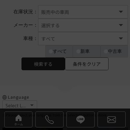
在庫状況：
メーカー：
車種：
すべて
新車
中古車
検索する
条件をクリア
Language
※Please select your language from the selection buttons above.
ホーム