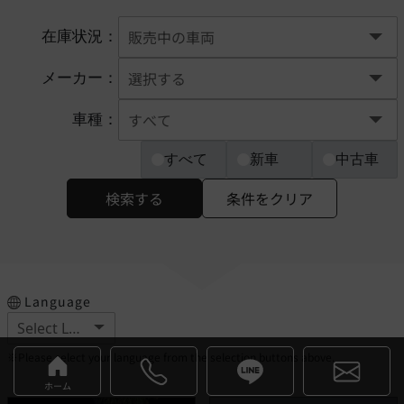
在庫状況：
メーカー：
車種：
すべて
新車
中古車
検索する
条件をクリア
Language
※Please select your language from the selection buttons above.
ホーム