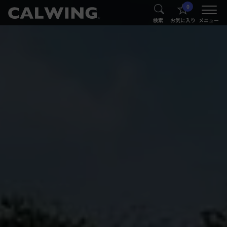
0
®
®
検索
お気に入り
メニュー