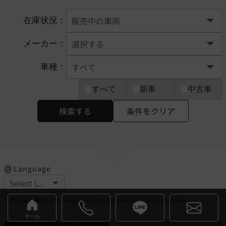
在庫状況：
メーカー：
車種：
すべて
新車
中古車
検索する
条件をクリア
Language
※Please select your language from the selection buttons above.
ホーム