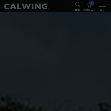
0
®
®
検索
お気に入り
メニュー