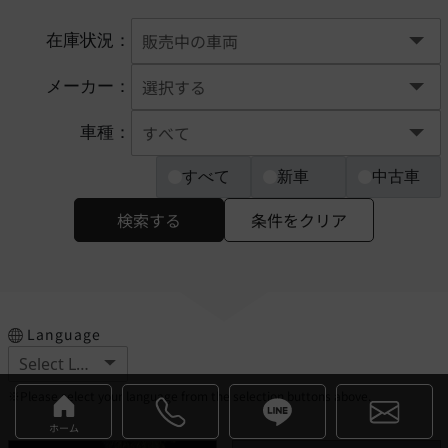
在庫状況：
メーカー：
車種：
すべて
新車
中古車
検索する
条件をクリア
Language
※Please select your language from the selection buttons above.
ホーム