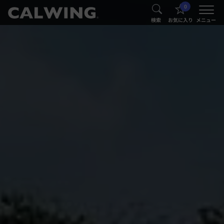
0
®
®
検索
お気に入り
メニュー