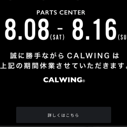
Shop Info
TEL
：
04-2991-7770
FAX
：04-2991-7760
OPEN
：火曜日 - 日曜日：10：00 - 18：00
CLOSE
：月曜日
ADDRESS
：埼玉県所沢市松郷342-6
Google Map
詳しくはこちら