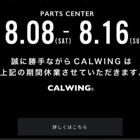
Shop Info
TEL
：
04-2991-7770
FAX
：04-2991-7760
OPEN
：火曜日 - 日曜日：10：00 - 18：00
CLOSE
：月曜日
ADDRESS
：埼玉県所沢市松郷342-6
Google Map
詳しくはこちら