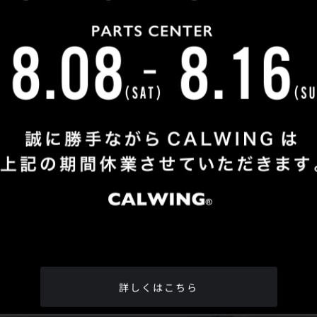
Shop Info
TEL
：
04-2991-7770
FAX
：04-2991-7760
OPEN
：火曜日 - 日曜日：10：00 - 18：00
CLOSE
：月曜日
ADDRESS
：埼玉県所沢市松郷342-6
Google Map
詳しくはこちら