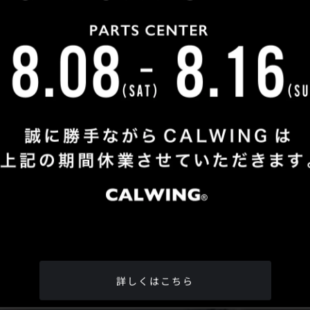
Shop Info
TEL
：
04-2991-7770
FAX
：04-2991-7760
OPEN
：火曜日 - 日曜日：10：00 - 18：00
CLOSE
：月曜日
ADDRESS
：埼玉県所沢市松郷342-6
Google Map
詳しくはこちら