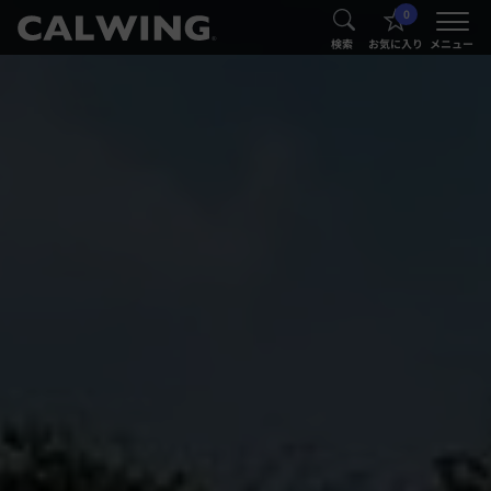
0
®
®
検索
お気に入り
メニュー