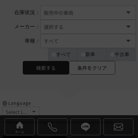
在庫状況：
メーカー：
車種：
すべて
新車
中古車
検索する
条件をクリア
Language
※Please select your language from the selection buttons above.
ホーム