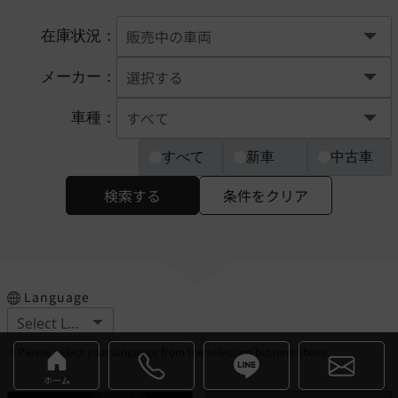
在庫状況：
メーカー：
車種：
すべて
新車
中古車
検索する
条件をクリア
Language
※Please select your language from the selection buttons above.
ホーム