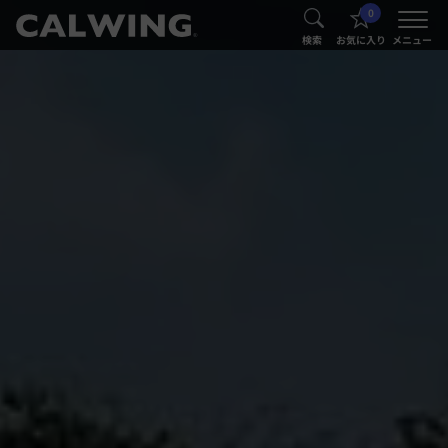
0
®
®
検索
お気に入り
メニュー