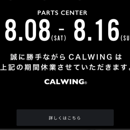
Shop Info
TEL
：
04-2991-7770
FAX
：04-2991-7760
OPEN
：火曜日 - 日曜日：10：00 - 18：00
CLOSE
：月曜日
ADDRESS
：埼玉県所沢市松郷342-6
Google Map
詳しくはこちら