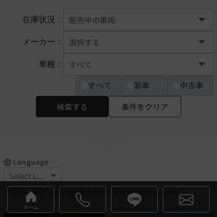
在庫状況：
メーカー：
車種：
すべて
新車
中古車
検索する
条件をクリア
Language
※Please select your language from the selection buttons above.
ホーム