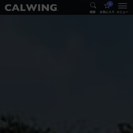
0
®
®
検索
お気に入り
メニュー