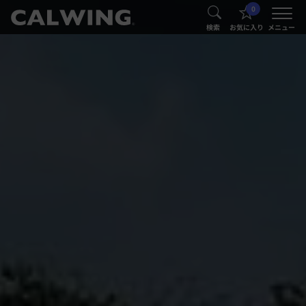
0
®
®
検索
お気に入り
メニュー