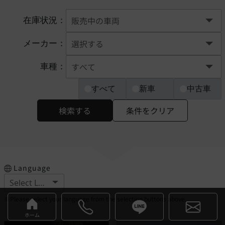
在庫状況：
メーカー：
車種：
すべて
新車
中古車
検索する
条件をクリア
Language
※Please select your language from the selection buttons above.
ホーム