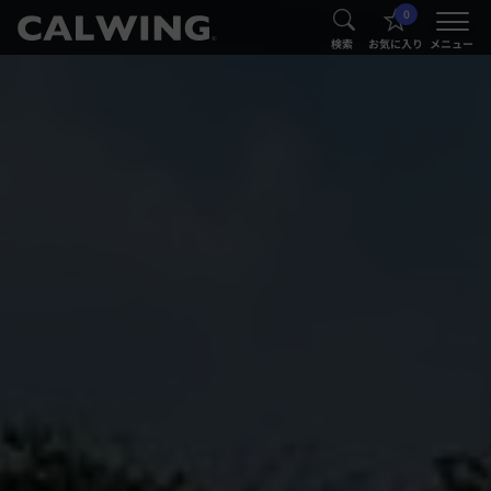
0
®
®
検索
お気に入り
メニュー