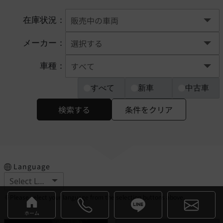
在庫状況：
メーカー：
車種：
すべて
新車
中古車
検索する
条件をクリア
Language
※Please select your language from the selection buttons above.
ホーム