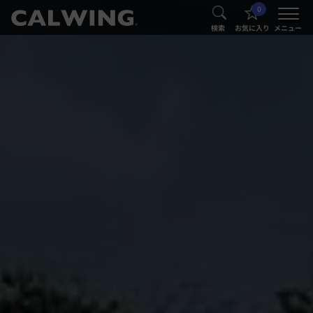
0
®
®
検索
お気に入り
メニュー