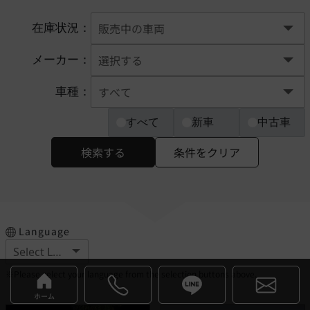
在庫状況：
メーカー：
車種：
すべて
新車
中古車
検索する
条件をクリア
Language
※Please select your language from the selection buttons above.
ホーム