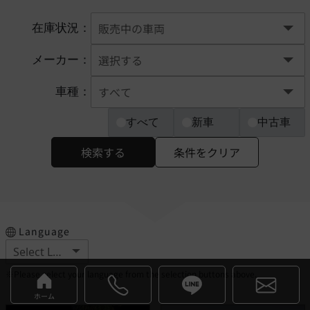
在庫状況：
メーカー：
車種：
すべて
新車
中古車
検索する
条件をクリア
Language
※Please select your language from the selection buttons above.
ホーム