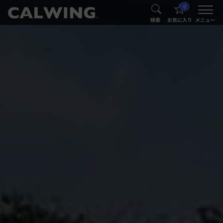
0
®
®
検索
お気に入り
メニュー