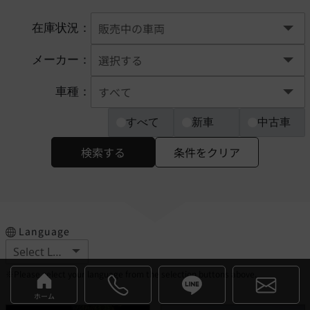
在庫状況：
メーカー：
車種：
すべて
新車
中古車
検索する
条件をクリア
Language
※Please select your language from the selection buttons above.
ホーム