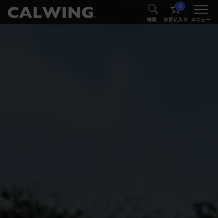
0
®
®
検索
お気に入り
メニュー