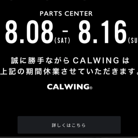
Shop Info
TEL
：
04-2991-7770
FAX
：04-2991-7760
OPEN
：火曜日 - 日曜日：10：00 - 18：00
CLOSE
：月曜日
ADDRESS
：埼玉県所沢市松郷342-6
Google Map
詳しくはこちら