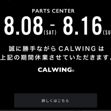
Shop Info
TEL
：
04-2991-7770
FAX
：04-2991-7760
OPEN
：火曜日 - 日曜日：10：00 - 18：00
CLOSE
：月曜日
ADDRESS
：埼玉県所沢市松郷342-6
Google Map
詳しくはこちら