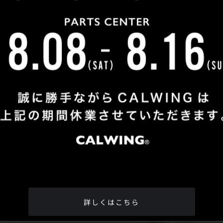
Shop Info
TEL
：
04-2991-7770
FAX
：04-2991-7760
OPEN
：火曜日 - 日曜日：10：00 - 18：00
CLOSE
：月曜日
ADDRESS
：埼玉県所沢市松郷342-6
Google Map
詳しくはこちら