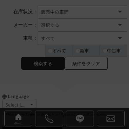
在庫状況：
メーカー：
車種：
すべて
新車
中古車
検索する
条件をクリア
Language
※Please select your language from the selection buttons above.
ホーム