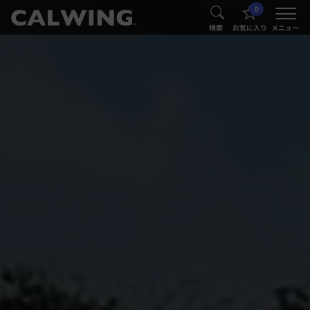
0
®
®
検索
お気に入り
メニュー