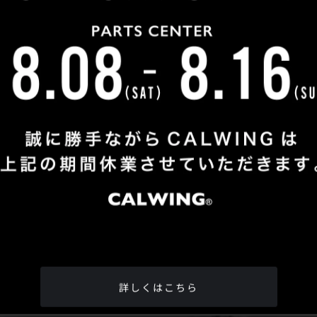
Shop Info
TEL
：
04-2991-7770
FAX
：04-2991-7760
OPEN
：火曜日 - 日曜日：10：00 - 18：00
CLOSE
：月曜日
ADDRESS
：埼玉県所沢市松郷342-6
Google Map
詳しくはこちら