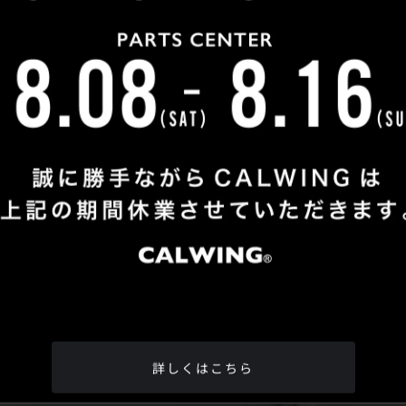
Shop Info
TEL
：
04-2991-7770
FAX
：04-2991-7760
OPEN
：火曜日 - 日曜日：10：00 - 18：00
CLOSE
：月曜日
ADDRESS
：埼玉県所沢市松郷342-6
Google Map
詳しくはこちら