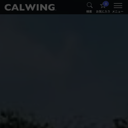
0
®
®
検索
お気に入り
メニュー