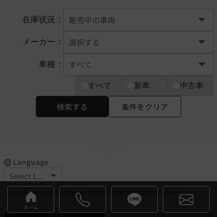
在庫状況：
メーカー：
車種：
すべて
新車
中古車
検索する
条件をクリア
Language
※Please select your language from the selection buttons above.
ホーム