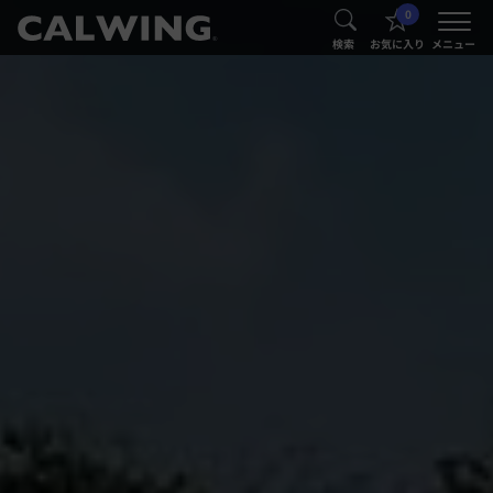
0
®
®
検索
お気に入り
メニュー