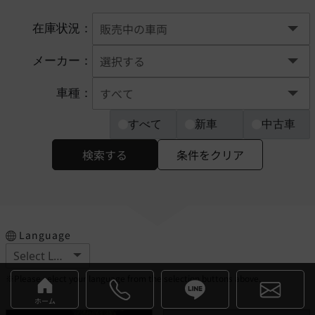
在庫状況：
メーカー：
車種：
すべて
新車
中古車
検索する
条件をクリア
Language
※Please select your language from the selection buttons above.
ホーム