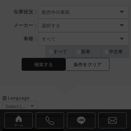
在庫状況：
メーカー：
車種：
すべて
新車
中古車
検索する
条件をクリア
Language
※Please select your language from the selection buttons above.
ホーム