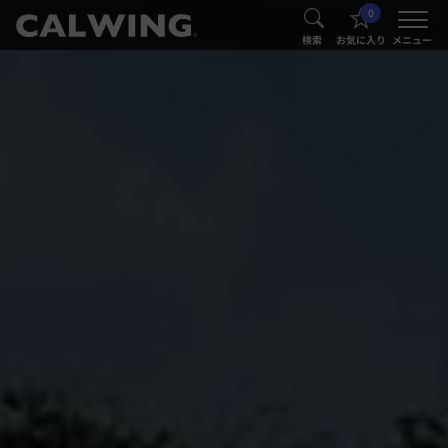
0
®
®
検索
お気に入り
メニュー