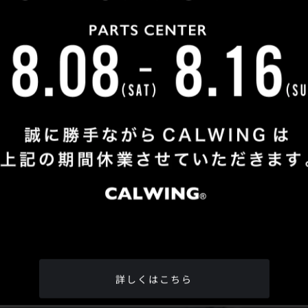
Shop Info
TEL
：
04-2991-7770
FAX
：04-2991-7760
OPEN
：火曜日 - 日曜日：10：00 - 18：00
CLOSE
：月曜日
ADDRESS
：埼玉県所沢市松郷342-6
Google Map
詳しくはこちら