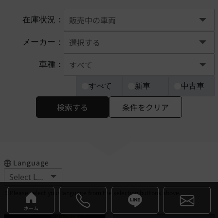
在庫状況：
メーカー：
車種：
すべて
新車
中古車
検索する
条件をクリア
Language
※Please select your language from the selection buttons above.
ホーム