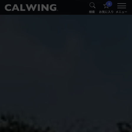
0
®
®
検索
お気に入り
メニュー