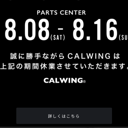
Shop Info
TEL
：
04-2991-7770
FAX
：04-2991-7760
OPEN
：火曜日 - 日曜日：10：00 - 18：00
CLOSE
：月曜日
ADDRESS
：埼玉県所沢市松郷342-6
Google Map
詳しくはこちら