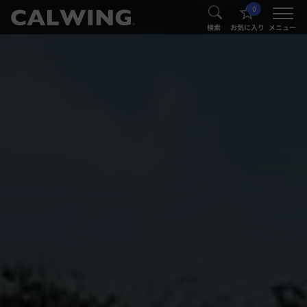
0
®
®
検索
お気に入り
メニュー