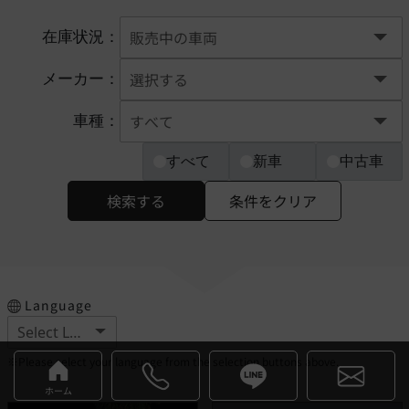
在庫状況：
メーカー：
車種：
すべて
新車
中古車
検索する
条件をクリア
Language
※Please select your language from the selection buttons above.
ホーム