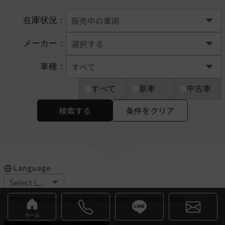
在庫状況：
メーカー：
車種：
すべて
新車
中古車
検索する
条件をクリア
Language
※Please select your language from the selection buttons above.
ホーム