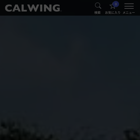
0
®
®
検索
お気に入り
メニュー