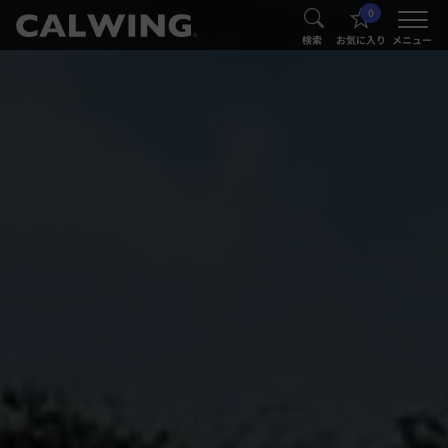
0
®
®
検索
お気に入り
メニュー