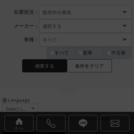
在庫状況：
メーカー：
車種：
すべて
新車
中古車
検索する
条件をクリア
Language
※Please select your language from the selection buttons above.
ホーム