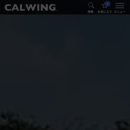
0
®
®
検索
お気に入り
メニュー