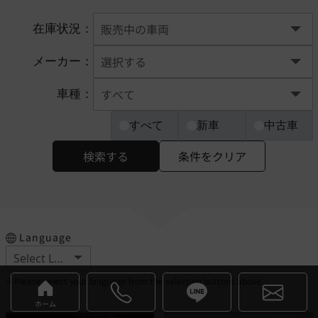
在庫状況：
メーカー：
車種：
すべて
新車
中古車
検索する
条件をクリア
Language
※Please select your language from the selection buttons above.
ホーム