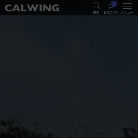
0
®
®
検索
お気に入り
メニュー