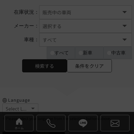
在庫状況：
メーカー：
車種：
すべて
新車
中古車
検索する
条件をクリア
Language
※Please select your language from the selection buttons above.
ホーム