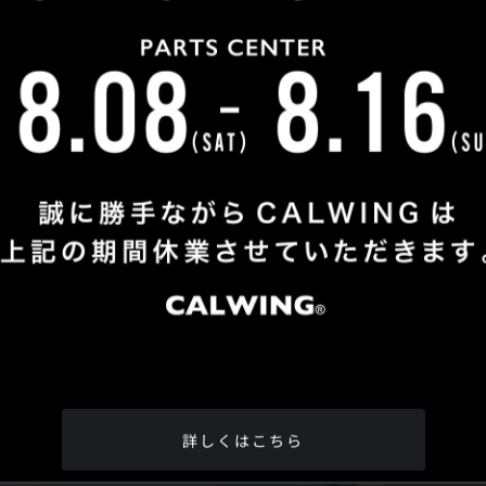
Shop Info
TEL
：
04-2991-7770
FAX
：04-2991-7760
OPEN
：火曜日 - 日曜日：10：00 - 18：00
CLOSE
：月曜日
ADDRESS
：埼玉県所沢市松郷342-6
Google Map
詳しくはこちら