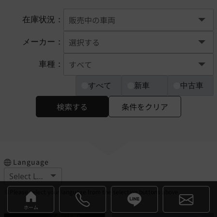
在庫状況：
メーカー：
車種：
すべて
新車
中古車
検索する
条件をクリア
Language
※Please select your language from the selection buttons above.
ホーム