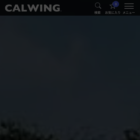
0
®
®
検索
お気に入り
メニュー