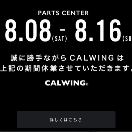
Shop Info
TEL
：
04-2991-7770
FAX
：04-2991-7760
OPEN
：火曜日 - 日曜日：10：00 - 18：00
CLOSE
：月曜日
ADDRESS
：埼玉県所沢市松郷342-6
Google Map
詳しくはこちら