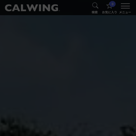
0
®
®
検索
お気に入り
メニュー