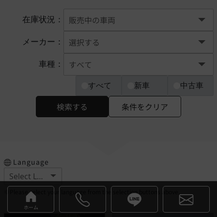
在庫状況：
メーカー：
車種：
すべて
新車
中古車
検索する
条件をクリア
Language
※Please select your language from the selection buttons above.
ホーム