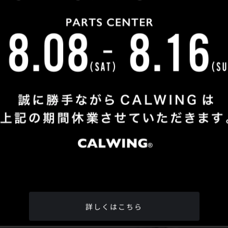
Shop Info
TEL
：
04-2991-7770
FAX
：04-2991-7760
OPEN
：火曜日 - 日曜日：10：00 - 18：00
CLOSE
：月曜日
ADDRESS
：埼玉県所沢市松郷342-6
Google Map
詳しくはこちら